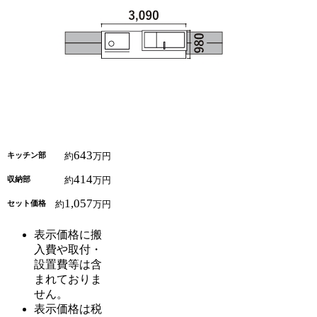
643
キッチン部
約
万円
414
収納部
約
万円
1,057
セット価格
約
万円
表示価格に搬
入費や取付・
設置費等は含
まれておりま
せん。
表示価格は税