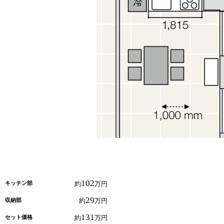
102
キッチン部
約
万円
29
収納部
約
万円
131
セット価格
約
万円