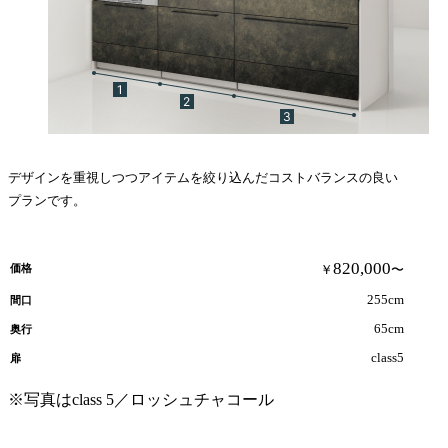
デザインを重視しつつアイテムを絞り込んだコストバランスの良い
プランです。
820,000
価格
￥
〜
255cm
間口
65cm
奥行
class5
扉
※写真はclass 5／ロッシュチャコール