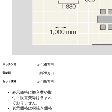
458
キッチン部
約
万円
28
収納部
約
万円
486
セット価格
約
万円
表示価格に搬入費や取
付・設置費等は含まれ
ておりません。
表示価格は税抜き価格