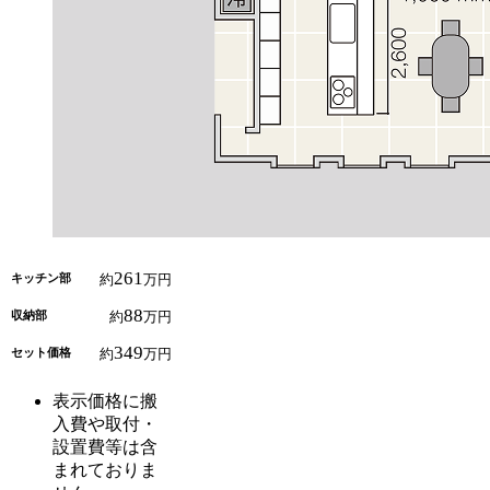
261
キッチン部
約
万円
88
収納部
約
万円
349
セット価格
約
万円
表示価格に搬
入費や取付・
設置費等は含
まれておりま