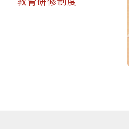
教
育
研
修
制
度