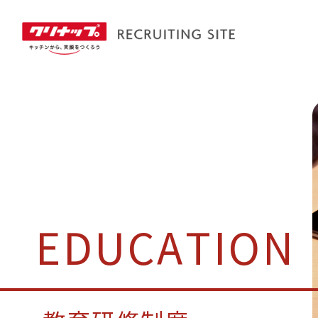
E
D
U
C
A
T
I
O
N