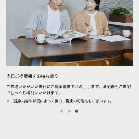
当日ご提案書をお持ち帰り
待
ご来場いただいた当日にご提案書までお渡しします。帰宅後もご自宅
。当
シ
でじっくり検討いただけます。
ザ
ご提案内容や状況によって後日ご提出の可能性もございます。