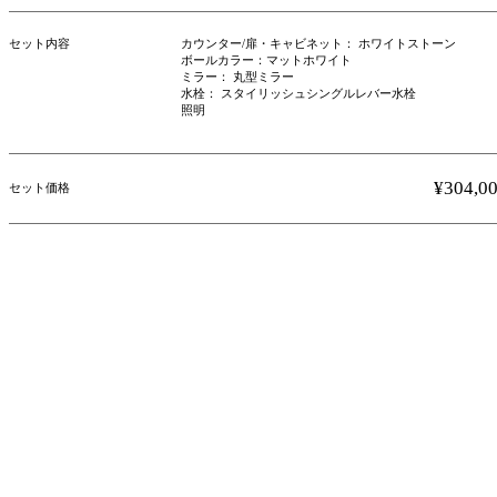
セット内容
カウンター/扉・キャビネット： ホワイトストーン
ボールカラー：マットホワイト
ミラー： 丸型ミラー
水栓： スタイリッシュシングルレバー水栓
照明
¥304,0
セット価格