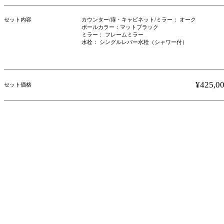
セット内容
カウンター/扉・キャビネット/ミラー： オーク
ボールカラー：マットブラック
ミラー： フレームミラー
水栓： シングルレバー水栓（シャワー付）
¥425,0
セット価格