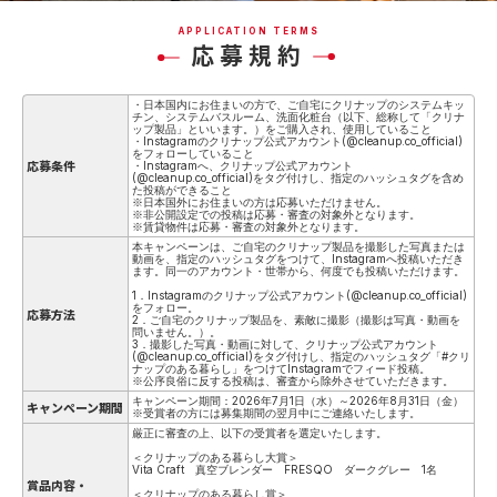
APPLICATION TERMS
応募規約
・日本国内にお住まいの方で、ご自宅にクリナップのシステムキッ
チン、システムバスルーム、洗面化粧台（以下、総称して「クリナ
ップ製品」といいます。）をご購入され、使用していること
・Instagramのクリナップ公式アカウント(@cleanup.co_official)
をフォローしていること
応募条件
・Instagramへ、クリナップ公式アカウント
(@cleanup.co_official)をタグ付けし、指定のハッシュタグを含め
た投稿ができること
※日本国外にお住まいの方は応募いただけません。
※非公開設定での投稿は応募・審査の対象外となります。
※賃貸物件は応募・審査の対象外となります。
本キャンペーンは、ご自宅のクリナップ製品を撮影した写真または
動画を、指定のハッシュタグをつけて、Instagramへ投稿いただき
ます。同一のアカウント・世帯から、何度でも投稿いただけます。
1．Instagramのクリナップ公式アカウント(@cleanup.co_official)
をフォロー。
応募方法
2．ご自宅のクリナップ製品を、素敵に撮影（撮影は写真・動画を
問いません。）。
3．撮影した写真・動画に対して、クリナップ公式アカウント
(@cleanup.co_official)をタグ付けし、指定のハッシュタグ「#クリ
ナップのある暮らし」をつけてInstagramでフィード投稿。
※公序良俗に反する投稿は、審査から除外させていただきます。
キャンペーン期間：2026年7月1日（水）～2026年8月31日（金）
キャンペーン期間
※受賞者の方には募集期間の翌月中にご連絡いたします。
厳正に審査の上、以下の受賞者を選定いたします。
＜クリナップのある暮らし大賞＞
Vita Craft 真空ブレンダー FRESQO ダークグレー 1名
賞品内容・
＜クリナップのある暮らし賞＞