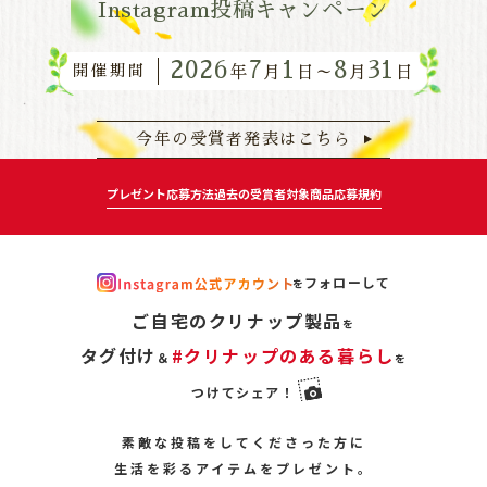
Instagram投稿キャンペーン
2026
7
1
8
31
開催期間
年
月
日～
月
日
今年の受賞者発表はこちら
プレゼント
応募方法
過去の受賞者
対象商品
応募規約
フォローして
を
ご自宅のクリナップ製品
を
タグ付け
#クリナップのある暮らし
＆
を
つけてシェア！
素敵な投稿をしてくださった方に
生活を彩るアイテムをプレゼント。