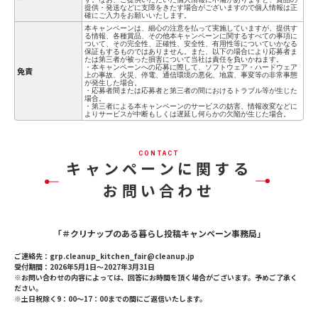
提供・発送などに支障をきたす場合がございますので個人情報は正
確にご入力をお願いいたします。
本キャンペーンは、細心の注意を払って実施していますが、提供す
る情報、各種賞品、その他本キャンペーンに関するすべての事項に
ついて、その完全性、正確性、安全性、有用性等についていかなる
保証もするものではありません。また、以下の場合により応募者ま
たは第三者が被った損害について当社は責任を負いかねます。
・本キャンペーンへの応募に際して、ソフトウェア・ハードウェア
免責
上の事故、火災、停電、通信環境の悪化、地震、事変等の非常事態
が発生した場合。
・応募者間または応募者と第三者の間におけるトラブル等が生じた
場合。
・第三者による本キャンペーンのサービスの妨害、情報改変などに
よりサービスが中断もしくは遅延し何らかの欠陥が生じた場合。
CONTACT
キャンペーンに関する
お問い合わせ
「＃クリナップのある暮らし投稿キャンペーン事務局」
ご連絡先：grp.cleanup_kitchen_fair@cleanup.jp
受付期間：2026年5月1日〜2027年3月31日
※お問い合わせの内容によっては、回答にお時間を頂く場合がございます。予めご了承く
ださい。
※土日祝除く9：00～17：00までの間にご返信いたします。