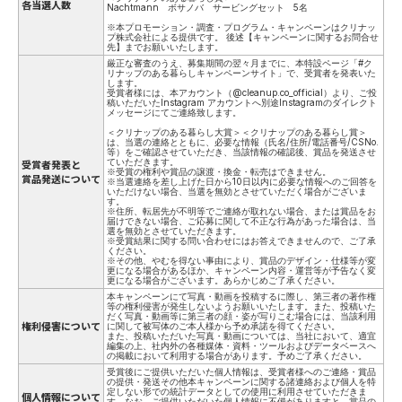
各当選人数
Nachtmann ボサノバ サービングセット 5名
※本プロモーション・調査・プログラム・キャンペーンはクリナッ
プ株式会社による提供です。 後述【キャンペーンに関するお問合せ
先】までお願いいたします。
厳正な審査のうえ、募集期間の翌々月までに、本特設ページ「#ク
リナップのある暮らしキャンペーンサイト」で、受賞者を発表いた
します。
受賞者様には、本アカウント（@cleanup.co_official）より、ご投
稿いただいたInstagram アカウントへ別途Instagramのダイレクト
メッセージにてご連絡致します。
＜クリナップのある暮らし大賞＞＜クリナップのある暮らし賞＞
は、当選の連絡とともに、必要な情報（氏名/住所/電話番号/CSNo.
等）をご確認させていただき、当該情報の確認後、賞品を発送させ
ていただきます。
受賞者発表と
※受賞の権利や賞品の譲渡・換金・転売はできません。
賞品発送について
※当選連絡を差し上げた日から10日以内に必要な情報へのご回答を
いただけない場合、当選を無効とさせていただく場合がございま
す。
※住所、転居先が不明等でご連絡が取れない場合、または賞品をお
届けできない場合、ご応募に関して不正な行為があった場合は、当
選を無効とさせていただきます。
※受賞結果に関する問い合わせにはお答えできませんので、ご了承
ください。
※その他、やむを得ない事由により、賞品のデザイン・仕様等が変
更になる場合があるほか、キャンペーン内容・運営等が予告なく変
更になる場合がございます。あらかじめご了承ください。
本キャンペーンにて写真・動画を投稿するに際し、第三者の著作権
等の権利侵害が発生しないようお願いいたします。また、投稿いた
だく写真・動画等に第三者の顔・姿が写りこむ場合には、当該利用
権利侵害について
に関して被写体のご本人様から予め承諾を得てください。
また、投稿いただいた写真・動画については、当社において、適宜
編集の上、社内外の各種媒体・資料・ツールおよびデータベースへ
の掲載において利用する場合があります。予めご了承ください。
受賞後にご提供いただいた個人情報は、受賞者様へのご連絡・賞品
の提供・発送その他本キャンペーンに関する諸連絡および個人を特
定しない形での統計データとしての使用に利用させていただきま
個人情報について
す。なお、ご提供いただいた個人情報に不備がありますと、賞品の