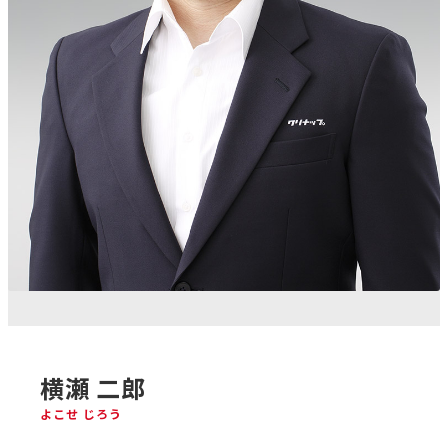
横瀬 二郎
よこせ じろう