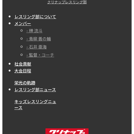
クリナップレスリング部
レスリング部について
メンバー
- 榊󠄀 流斗
- 青柳 善の輔
- 石井 亜海
- 監督・コーチ
社会貢献
大会日程
栄光の軌跡
レスリング部ニュース
キッズレスリングニュ
ース