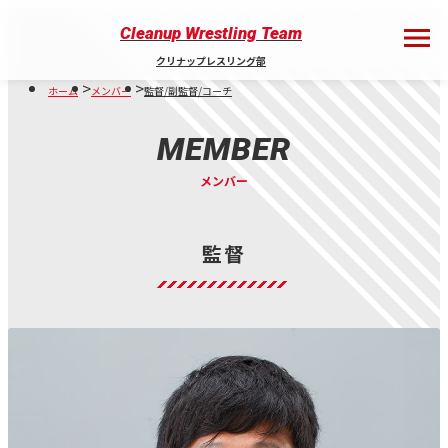
Cleanup Wrestling Team
メニ
クリナップレスリング部
ュー
ボタ
ホーム
メンバー
監督/副監督/コーチ
ン開
閉
MEMBER
メンバー
監督