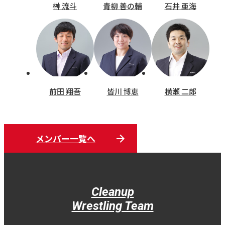
榊󠄀 流斗
青柳 善の輔
石井 亜海
前田 翔吾
皆川 博恵
横瀬 二郎
メンバー一覧へ
Cleanup
Wrestling Team