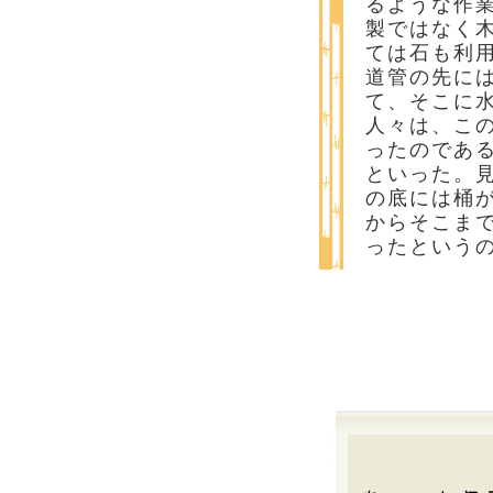
るような作
製ではなく
ては石も利
道管の先に
て、そこに
人々は、こ
ったのである
といった。
の底には桶
からそこま
ったという