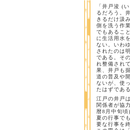
「井戸浚 (
るだろう。
きるだけ汲
側を洗う作
でもあるこ
に生活用水
ない。いわ
されたのは明
である。そ
れ整備され
果、井戸も
道の普及や
ないが、使
たはずであ
江戸の井戸
関係者が協力
暦8月中旬頃
夏の行事で
要な行事を