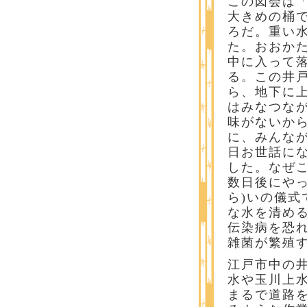
この図会は
大きめの桶
ろだ。重い
た。おおか
中に入って
る。この井
ら、地下に
はみなつな
味がないか
に、みんな
日お世話に
した。なぜ
数日後にやっ
ら)いの儀
な水を清め
伝染病を恐
雑菌が繁殖
江戸市中の
水や玉川上
まるで道路