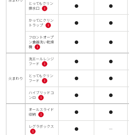
とってもクリン
●
●
排水口
i
かってにクリン
●
●
トラップ
i
フロントオープ
ン食器洗い乾燥
●
●
機
i
洗エールレンジ
●
●
フード
i
とってもクリン
●
●
火まわり
フード
i
ハイブリッドコ
●
●
ンロ
i
オールスライド
●
●
収納
i
レグラボックス
●
―
i