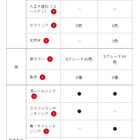
人工大理石（コ
―
―
ーリアン）
i
セラミック
8色
4色
i
天然木
―
3色
i
5グレード44
扉カラー
6グレード40色
i
色
扉
取手
8種
9種
i
流レールシンク
●
●
i
クラフツマンデ
●
―
ッキシンク
i
美・サイレント
―
●
シンク
i
水まわり