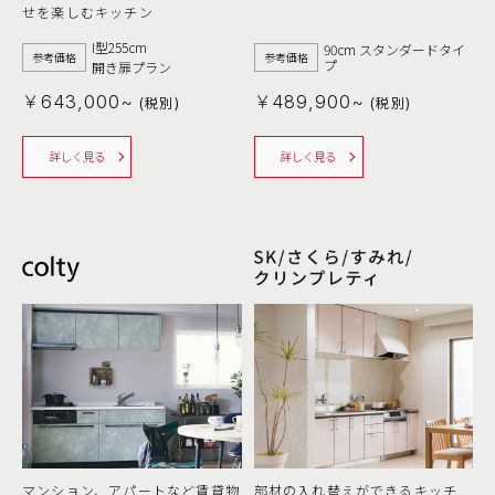
せを楽しむキッチン
I型255cm
90cm スタンダードタイ
参考価格
参考価格
プ
開き扉プラン
￥643,000~
￥489,900~
(税別)
(税別)
詳しく見る
詳しく見る
マンション、アパートなど賃貸物
部材の入れ替えができるキッチ