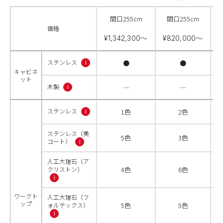
間口255cm
間口255cm
価格
¥1,342,300〜
¥820,000〜
¥
ステンレス
●
●
i
キャビネ
ット
木製
―
―
i
ステンレス
1色
2色
i
ステンレス（美
5色
3色
コート）
i
人工大理石（ア
クリストン）
4色
6色
i
ワークト
人工大理石（フ
ップ
ォルテックス）
5色
5色
i