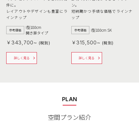
件に。
ン。
レイアウトやデザインも豊富にラ
短納期かつ手頃な価格でラインナ
インナップ
ップ
I型180cm
I型180cm SK
参考価格
参考価格
開き扉タイプ
￥343,700~
￥315,500~
(税別)
(税別)
詳しく見る
詳しく見る
PLAN
空間プラン紹介