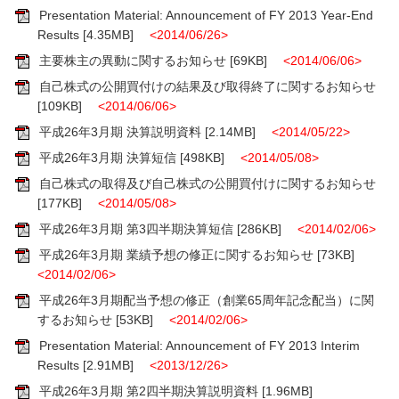
Presentation Material: Announcement of FY 2013 Year-End
Results
[4.35MB]
<2014/06/26>
主要株主の異動に関するお知らせ
[69KB]
<2014/06/06>
自己株式の公開買付けの結果及び取得終了に関するお知らせ
[109KB]
<2014/06/06>
平成26年3月期 決算説明資料
[2.14MB]
<2014/05/22>
平成26年3月期 決算短信
[498KB]
<2014/05/08>
自己株式の取得及び自己株式の公開買付けに関するお知らせ
[177KB]
<2014/05/08>
平成26年3月期 第3四半期決算短信
[286KB]
<2014/02/06>
平成26年3月期 業績予想の修正に関するお知らせ
[73KB]
<2014/02/06>
平成26年3月期配当予想の修正（創業65周年記念配当）に関
するお知らせ
[53KB]
<2014/02/06>
Presentation Material: Announcement of FY 2013 Interim
Results
[2.91MB]
<2013/12/26>
平成26年3月期 第2四半期決算説明資料
[1.96MB]