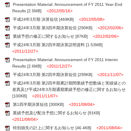
Presentation Material: Announcement of FY 2011 Year-End
Results
[2.5MB]
<2012/05/16>
平成24年3月期 決算短信
[469KB]
<2012/05/08>
平成24年3月期 第3四半期決算短信
[290KB]
<2012/02/06>
業績予想の修正に関するお知らせ
[87KB]
<2012/02/06>
平成24年3月期 第2四半期決算説明資料
[1.53MB]
<2011/12/27>
Presentation Material: Announcement of FY 2011 Interim
Results
[2.6MB]
<2011/12/27>
平成24年3月期 第2四半期決算短信
[299KB]
<2011/11/07>
平成24年3月期 第2四半期累計期間業績予想数値と実績値との
差異及び平成24年3月期通期業績予想の修正に関するお知らせ
[100KB]
<2011/11/07>
第1四半期決算短信
[300KB]
<2011/08/04>
業績予想及び配当予想に関するお知らせ
[91KB]
<2011/08/04>
特別損失の計上に関するお知らせ
[46.4KB]
<2011/08/04>