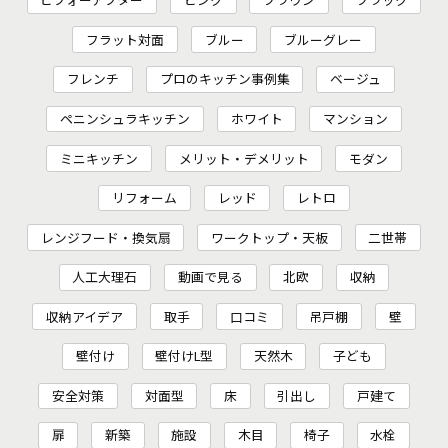
フラット対面
ブルー
ブルーグレー
フレンチ
プロのキッチン事例集
ベージュ
ペニンシュラキッチン
ホワイト
マンション
ミニキッチン
メリット・デメリット
モダン
リフォーム
レッド
レトロ
レンジフード・換気扇
ワークトップ・天板
二世帯
人工大理石
動画で見る
北欧
収納
収納アイデア
取手
口コミ
吊戸棚
壁
壁付け
壁付けL型
天然木
子ども
安全対策
対面型
床
引出し
戸建て
扉
新築
施設
木目
椅子
水栓