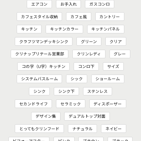
エアコン
お手入れ
ガスコンロ
カフェスタイル収納
カフェ風
カントリー
キッチン
キッチンカラー
キッチンパネル
クラフツマンデッキシンク
グリーン
クリア
クリナップリテール営業部
クリンレディ
グレー
コの字（U字）キッチン
コンロ下
サイズ
システムバスルーム
シック
ショールーム
シンク
シンク下
ステンレス
セカンドライフ
セラミック
ディスポーザー
デザイン集
デュアルトップ対面
とってもクリンフード
ナチュラル
ネイビー
ビフォーアフター
ピンク
ブラウン
ブラック