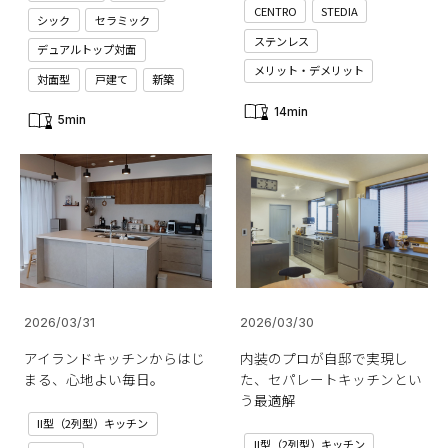
CENTRO
STEDIA
シック
セラミック
ステンレス
デュアルトップ対面
メリット・デメリット
対面型
戸建て
新築
14min
5min
2026/03/31
2026/03/30
アイランドキッチンからはじ
内装のプロが自邸で実現し
まる、心地よい毎日。
た、セパレートキッチンとい
う最適解
II型（2列型）キッチン
II型（2列型）キッチン