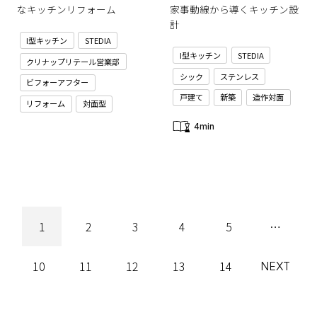
なキッチンリフォーム
家事動線から導くキッチン設
計
I型キッチン
STEDIA
I型キッチン
STEDIA
クリナップリテール営業部
シック
ステンレス
ビフォーアフター
戸建て
新築
造作対面
リフォーム
対面型
4min
1
2
3
4
5
…
10
11
12
13
14
NEXT