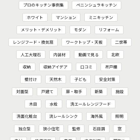
プロのキッチン事例集
ペニンシュラキッチン
ホワイト
マンション
ミニキッチン
メリット・デメリット
モダン
リフォーム
レンジフード・換気扇
ワークトップ・天板
二世帯
人工大理石
内装材
動画で見る
北欧
収納
収納アイデア
口コミ
吊戸棚
壁付け
天然木
子ども
安全対策
対面型
戸建て
扉・取手
新築
施設
木目
水栓
洗エールレンジフード
洗面化粧台
流レールシンク
海外風
照明
独立型
狭小住宅
監修
石目調
窓