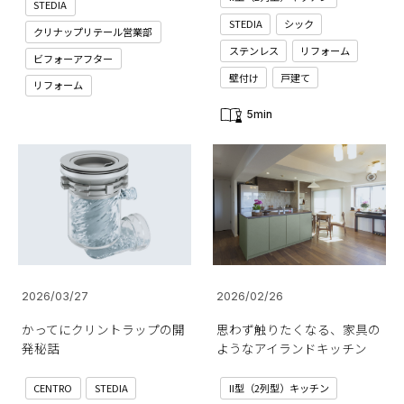
STEDIA
STEDIA
シック
クリナップリテール営業部
ステンレス
リフォーム
ビフォーアフター
壁付け
戸建て
リフォーム
5min
2026/03/27
2026/02/26
かってにクリントラップの開
思わず触りたくなる、家具の
発秘話
ようなアイランドキッチン
CENTRO
STEDIA
II型（2列型）キッチン