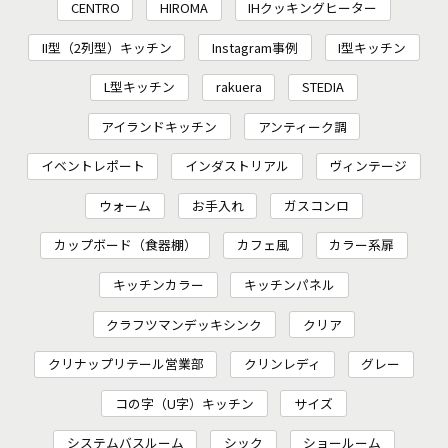
CENTRO
HIROMA
IHクッキングヒーター
II型（2列型）キッチン
Instagram事例
I型キッチン
L型キッチン
rakuera
STEDIA
アイランドキッチン
アンティーク調
イベントレポート
インダストリアル
ヴィンテージ
ウォーム
お手入れ
ガスコンロ
カップボード（食器棚）
カフェ風
カラー系扉
キッチンカラー
キッチンパネル
クラフツマンデッキシンク
クリア
クリナップリテール営業部
クリンレディ
グレー
コの字（U字）キッチン
サイズ
システムバスルーム
シック
ショールーム