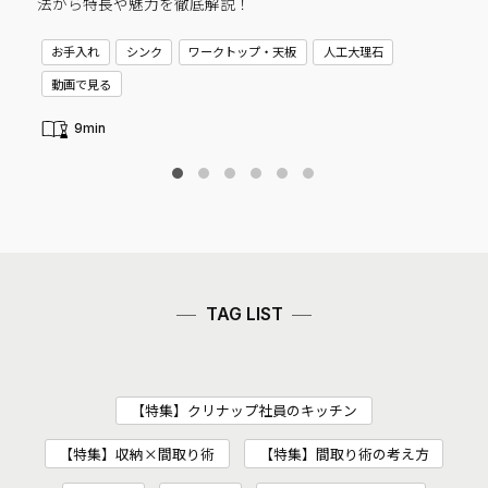
法から特長や魅力を徹底解説！
C
お手入れ
シンク
ワークトップ・天板
人工大理石
新
動画で見る
9min
TAG LIST
【特集】クリナップ社員のキッチン
【特集】収納×間取り術
【特集】間取り術の考え方