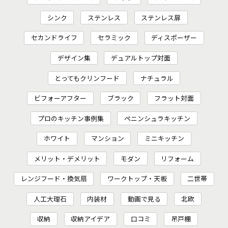
シンク
ステンレス
ステンレス扉
セカンドライフ
セラミック
ディスポーザー
デザイン集
デュアルトップ対面
とってもクリンフード
ナチュラル
ビフォーアフター
ブラック
フラット対面
プロのキッチン事例集
ペニンシュラキッチン
ホワイト
マンション
ミニキッチン
メリット・デメリット
モダン
リフォーム
レンジフード・換気扇
ワークトップ・天板
二世帯
人工大理石
内装材
動画で見る
北欧
収納
収納アイデア
口コミ
吊戸棚