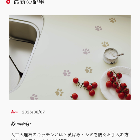
最新の記事
2026/08/07
Knowledge
Cas
人工大理石のキッチンとは？黄ばみ・シミを防ぐお手入れ方
子