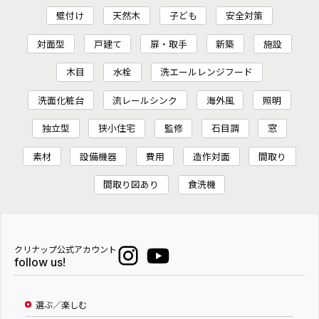
壁付け
天然木
子ども
安全対策
対面型
戸建て
扉・取手
新築
施設
木目
水栓
洗エールレンジフード
洗面化粧台
流レールシンク
海外風
照明
独立型
狭小住宅
監修
石目調
窓
素材
設備機器
費用
造作対面
間取り
間取り図あり
食洗機
クリナップ公式アカウント
follow us!
選ぶ／楽しむ