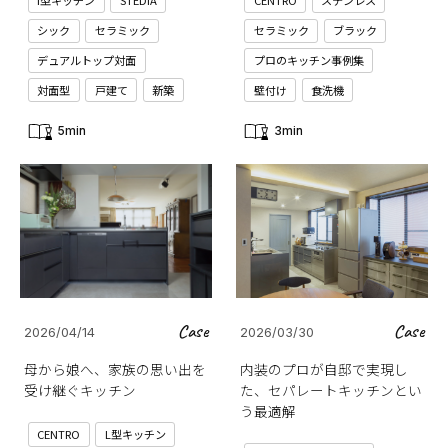
I型キッチン
STEDIA
CENTRO
ステンレス
シック
セラミック
セラミック
ブラック
デュアルトップ対面
プロのキッチン事例集
対面型
戸建て
新築
壁付け
食洗機
5min
3min
Case
Case
2026/04/14
2026/03/30
母から娘へ、家族の思い出を
内装のプロが自邸で実現し
受け継ぐキッチン
た、セパレートキッチンとい
う最適解
CENTRO
L型キッチン