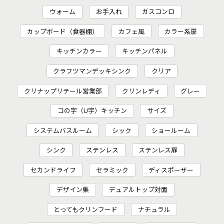
ウォーム
お手入れ
ガスコンロ
カップボード（食器棚）
カフェ風
カラー系扉
キッチンカラー
キッチンパネル
クラフツマンデッキシンク
クリア
クリナップリテール営業部
クリンレディ
グレー
コの字（U字）キッチン
サイズ
システムバスルーム
シック
ショールーム
シンク
ステンレス
ステンレス扉
セカンドライフ
セラミック
ディスポーザー
デザイン集
デュアルトップ対面
とってもクリンフード
ナチュラル