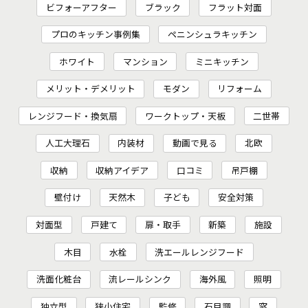
ビフォーアフター
ブラック
フラット対面
プロのキッチン事例集
ペニンシュラキッチン
ホワイト
マンション
ミニキッチン
メリット・デメリット
モダン
リフォーム
レンジフード・換気扇
ワークトップ・天板
二世帯
人工大理石
内装材
動画で見る
北欧
収納
収納アイデア
口コミ
吊戸棚
壁付け
天然木
子ども
安全対策
対面型
戸建て
扉・取手
新築
施設
木目
水栓
洗エールレンジフード
洗面化粧台
流レールシンク
海外風
照明
独立型
狭小住宅
監修
石目調
窓