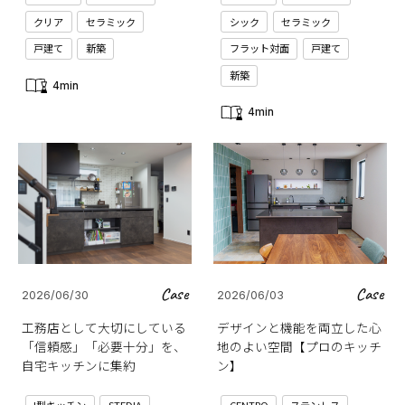
クリア
セラミック
シック
セラミック
戸建て
新築
フラット対面
戸建て
新築
4min
4min
Case
Case
2026/06/30
2026/06/03
工務店として大切にしている
デザインと機能を両立した心
「信頼感」「必要十分」を、
地のよい空間【プロのキッチ
自宅キッチンに集約
ン】