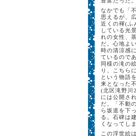
豊富だった
なかでも「
思えるが、
近くの褌(ふ
している光
れの女性、
だ。心地よい
時の清涼感
ているので
同様の滝の
り、こちら
という物語
来となった
(北区滝野川
には公開さ
だ。「不動
ら坂道を下
る。石碑は
くなってし
この浮世絵