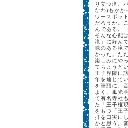
り立つ滝、
なわ)もか
ワースポッ
だろうか。
んである。
そんな心配
滝」に好ん
味のある滝
かった。た
楽しみにや
てちょうど
王子界隈に
年を通じて
を筆頭に、
よく、風光
て有名寺社
た「王子権現
をもつ「王
拝を口実に
かと思う。