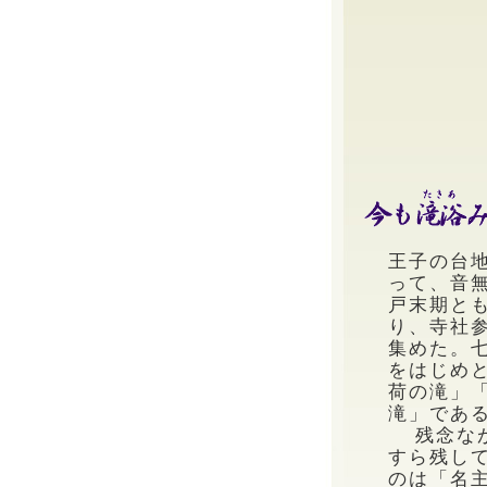
王子の台
って、音無
戸末期と
り、寺社参
集めた。
をはじめ
荷の滝」
滝」であ
残念なが
すら残し
のは「名