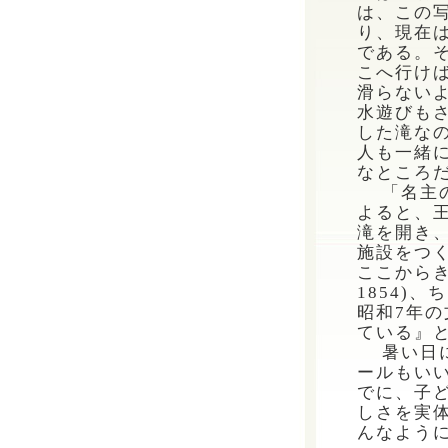
は、この写
り、現在
である。
こへ行け
滑らない
水遊びも
した滝な
人も一緒
なところ
「名主の
よると、
滝を開き
施設をつ
ここからき
1854)
昭和7年
ている』
暑い日に
ールもい
でに、子
しさを実
んなよう