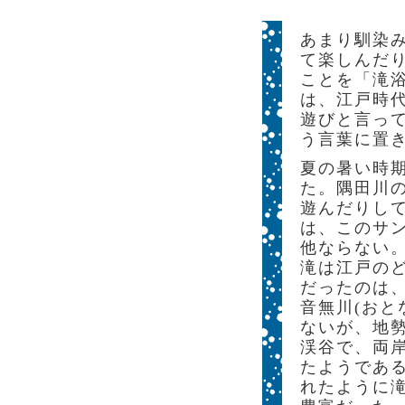
あまり馴染
て楽しんだ
ことを「滝
は、江戸時
遊びと言っ
う言葉に置
夏の暑い時
た。隅田川
遊んだりし
は、このサ
他ならない
滝は江戸の
だったのは
音無川(おと
ないが、地
渓谷で、両
たようであ
れたように