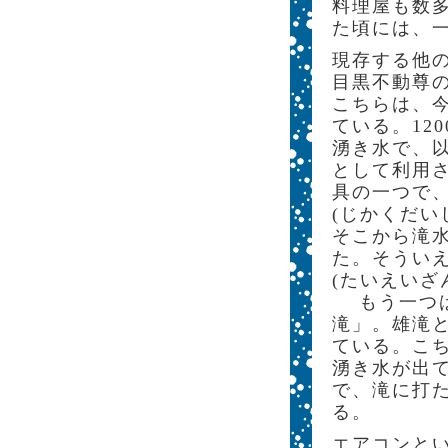
料理屋も数
た頃には、
現存する他
目黒不動尊の
こちらは、
ている。12
湧き水で、以
として利用
具の一つで
(じかくだい
そこから滝
た。そうい
(たいえいざ
もう一つは
滝」。雄滝
ている。こ
湧き水が出
で、滝に打
る。
エアコンと