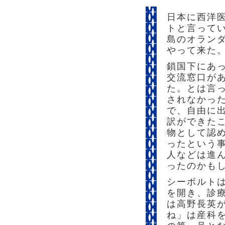
日本に西洋
トと言ってい
島のオランダ
やって来た
鎖国下にあ
交流窓口が
た。とは言
されなかっ
で、自由に
訳ができたこ
物として認
ったという
人などは進
ったのかも
シーボルトは
を開き、診
は高野長英
ね」は産科