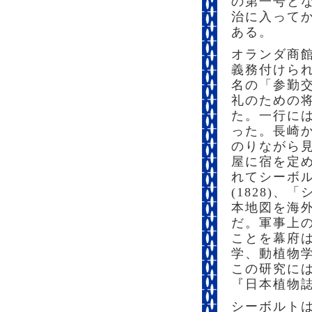
の第一号と
治に入って
ある。
オランダ商館
義務付けら
名の「参勤
礼のための
た。一行に
った。長崎
のりながら
屋に宿を定
れてシーボル
(1828)
本地図を海
だ。軍事上
ことを幕府
学、動植物
この研究に
『日本植物
シーボルト