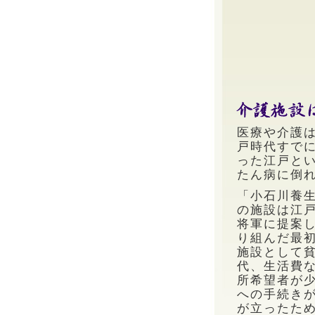
医療や介護
戸時代すで
った江戸と
たん病に倒
「小石川養生
の施設は江戸
将軍に提案
り組んだ最
施設として
代、生活費
所希望者が
への手続き
が立ったた