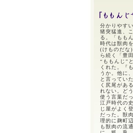
分かりやす
猪突猛進、
る。「もも
時代は獣肉
(けものだな
ら続く「豊
“ももんじ”
くれた。『も
うか。他に
と言ってい
く尻尾があ
れない。ど
使う言葉だ
江戸時代の史
じ屋がよく
だった。獣
理的に麹町
も獣肉の流
に、狐、兎