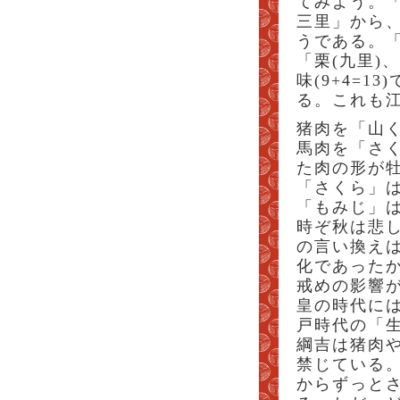
てみよう。
三里」から
うである。
「栗(九里)
味(9+4=
る。これも
猪肉を「山
馬肉を「さ
た肉の形が牡
「さくら」
「もみじ」
時ぞ秋は悲
の言い換え
化であった
戒めの影響
皇の時代に
戸時代の「
綱吉は猪肉
禁じている
からずっと