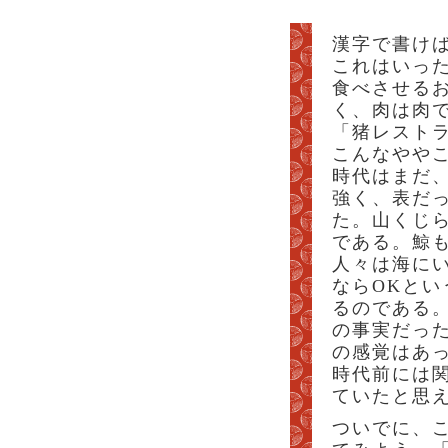
漢字で書け
これはいっ
食べさせる
く、肉は肉で
「猪レスト
こんなやや
時代はまだ
強く、表だ
た。山くじら
である。鯨
人々は海に
ならOKと
るのである
の事実だっ
の感覚はあ
時代前には
ていたと思
ついでに、