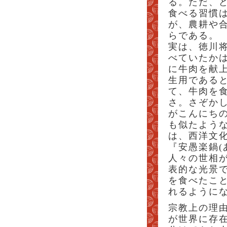
る。ただ、
食べる習慣は
が、農耕や
らである。
実は、徳川
べていたかは
に牛肉を献
生用である
て、牛肉を
さ。さぞか
がこんにち
も似たよう
は、西洋文
『安愚楽鍋(
人々の世相
表的な光景で
を食べたこ
れるように
宗教上の理
が世界に存