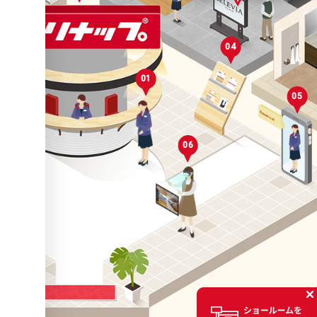
04
01
05
06