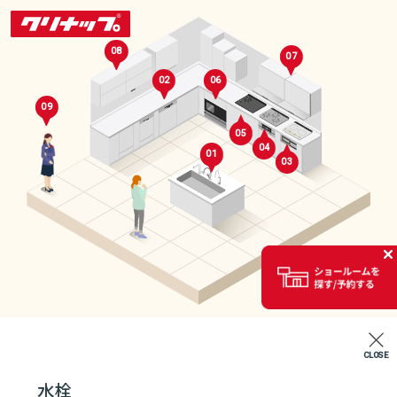
08
07
02
06
09
05
04
01
03
セレクトルーム
02
CLOSE
エントランス
水栓
07
04