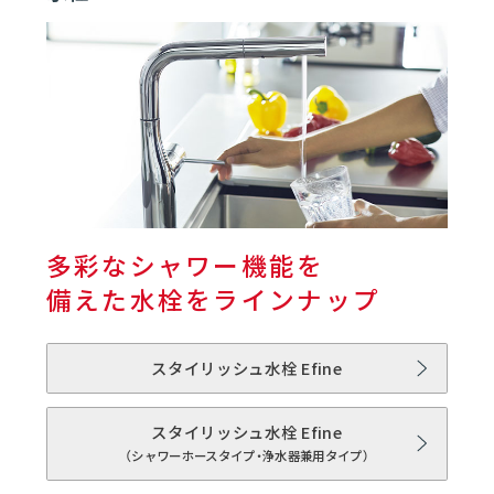
01
キッチン | セレクトルーム
01
水栓
06
02
食器洗い乾燥機
多彩なシャワー機能を
03
IHクッキングヒーター
備えた水栓をラインナップ
04
ガスコンロ
スタイリッシュ水栓 Efine
05
ハイブリッドコンロ
スタイリッシュ水栓 Efine
（シャワーホースタイプ・浄水器兼用タイプ）
06
オーブンレンジ