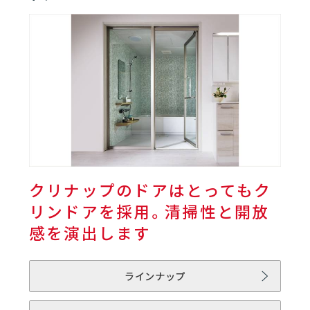
01
バスルーム | rakuvia
01
rakuviaとは
06
02
フロア
03
浴槽
クリナップのドアはとってもク
リンドアを採用。清掃性と開放
04
壁／天井
感を演出します
05
ドア
ラインナップ
06
水栓／シャワー