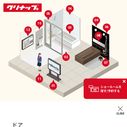
04
05
09
10
06
03
12
08
02
07
セレクトルーム
11
01
02
CLOSE
エントランス
ドア
07
04