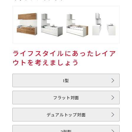
01
キッチン | STEDIA
01
STEDIAとは
06
ライフスタイルにあったレイア
02
キッチンレイアウト
ウトを考えましょう
03
ワークトップ
I型
04
シンク
フラット対面
05
フロアキャビネット
デュアルトップ対面
2列型
06
レンジフード