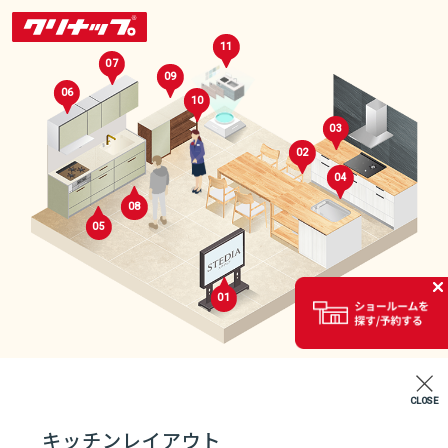
11
07
09
06
10
03
02
04
08
05
セレクトルーム
01
02
CLOSE
エントランス
キッチンレイアウト
07
04