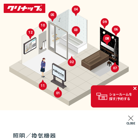
04
05
09
10
06
03
12
08
02
07
セレクトルーム
11
01
02
CLOSE
エントランス
照明／換気機器
07
04