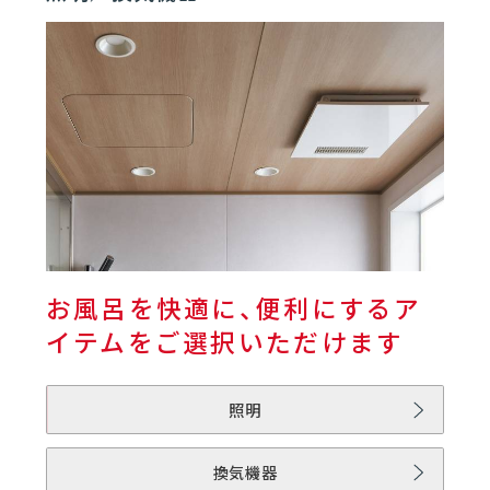
01
バスルーム | rakuvia
01
rakuviaとは
06
02
フロア
03
浴槽
お風呂を快適に、便利にするア
イテムをご選択いただけます
04
壁／天井
照明
05
ドア
換気機器
06
水栓／シャワー