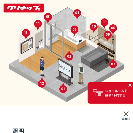
04
05
09
11
10
06
03
13
08
02
07
セレクトルーム
12
01
02
CLOSE
エントランス
照明
07
04