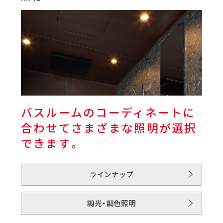
01
バスルーム | SELEVIA
01
SELEVIAとは
06
02
フロア
バスルームのコーディネートに
03
浴槽
合わせてさまざまな照明が選択
できます。
04
壁／天井
ラインナップ
05
ドア
調光・調色照明
06
水栓／シャワー