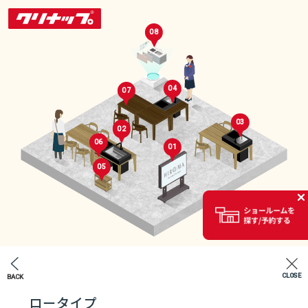
08
04
07
03
02
06
01
05
セレクトルーム
02
CLOSE
BACK
エントランス
ロータイプ
07
04