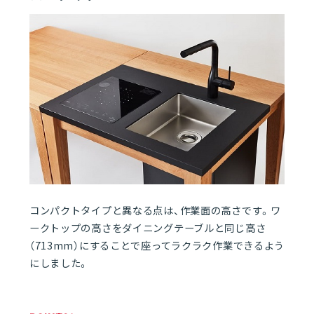
01
キッチン | HIROMA
01
HIROMAとは
06
02
スタンダードタイプ
03
コンパクトタイプ
コンパクトタイプと異なる点は、作業面の高さです。ワ
04
ロータイプ
ークトップの高さをダイニングテーブルと同じ高さ
（713mm）にすることで座ってラクラク作業できるよう
にしました。
05
ワゴン収納
06
機器・オプション品