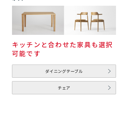
01
キッチン | HIROMA
01
HIROMAとは
06
キッチンと合わせた家具も選択
02
スタンダードタイプ
可能です
03
コンパクトタイプ
ダイニングテーブル
チェア
04
ロータイプ
05
ワゴン収納
06
機器・オプション品