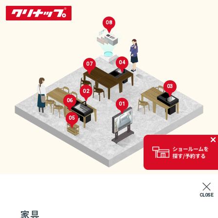
08
04
07
03
02
06
01
05
セレクトルーム
02
CLOSE
エントランス
家具
07
04