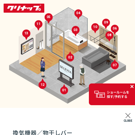
04
05
09
11
10
06
03
13
08
02
07
セレクトルーム
12
01
02
CLOSE
エントランス
換気機器／物干しバー
07
04