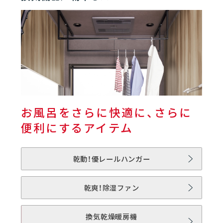
01
バスルーム | SELEVIA
01
SELEVIAとは
06
02
フロア
お風呂をさらに快適に、さらに
03
浴槽
便利にするアイテム
04
壁／天井
乾動！優レールハンガー
乾爽！除湿ファン
05
ドア
換気乾燥暖房機
06
水栓／シャワー