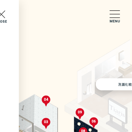
MENU
LOSE
セレクトルーム
洗面化粧
04
05
09
10
06
03
02
08