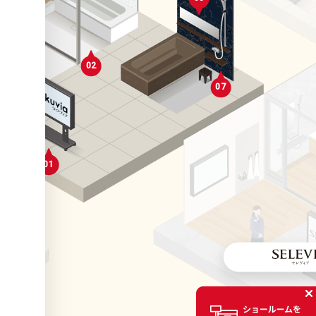
04
02
01
07
05
11
06
01