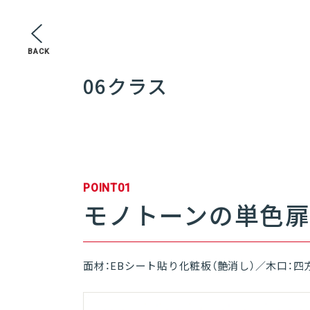
BACK
06クラス
POINT01
モノトーンの単色
面材：EBシート貼り化粧板（艶消し）／木口：四方