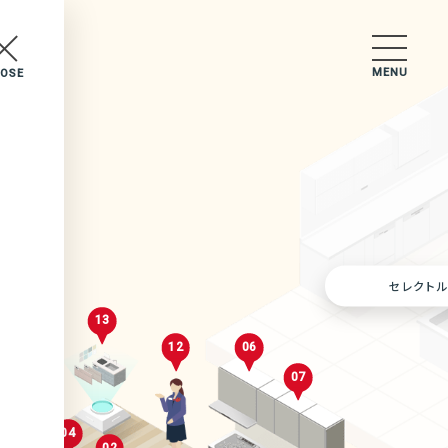
MENU
LOSE
セレクトルーム
セレクトル
13
12
06
07
02
04