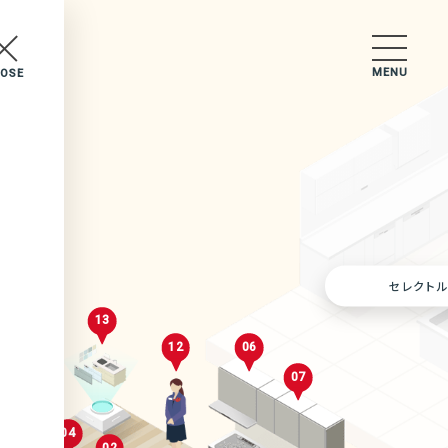
MENU
LOSE
セレクトルーム
セレクトル
13
12
06
07
02
04