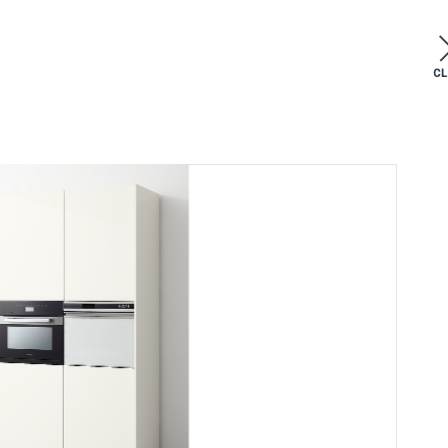
C
03
11