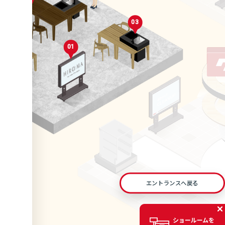
03
02
04
06
01
01
05
05
06
エントランスへ戻る