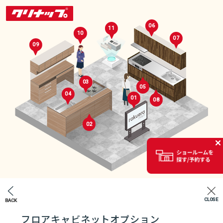
06
11
10
07
09
03
05
04
01
08
02
セレクトルーム
02
CLOSE
BACK
エントランス
フロアキャビネットオプション
07
04