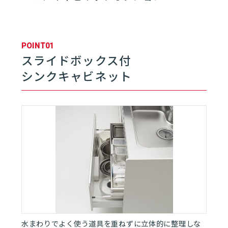
01
キッチン | rakuera
POINT01
スライドボックス付
01
rakueraとは
06
シンクキャビネット
02
キッチンレイアウト
03
ワークトップ
04
シンク
05
フロアキャビネット
水まわりでよく使う道具を重ねずに立体的に整理しな
06
レンジフード