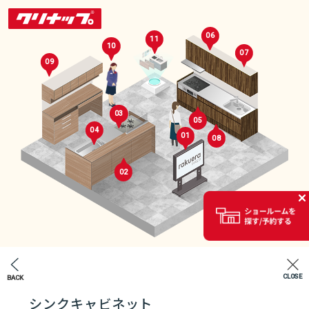
06
11
10
07
09
03
05
04
01
08
02
セレクトルーム
02
CLOSE
BACK
エントランス
シンクキャビネット
07
04