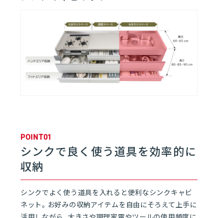
01
キッチン | rakuera
01
rakueraとは
06
02
キッチンレイアウト
03
ワークトップ
POINT01
シンクで良く使う道具を効率的に
04
シンク
収納
05
フロアキャビネット
シンクでよく使う道具を入れると便利なシンクキャビ
ネット。お好みの収納アイテムを自由にそろえて上手に
活用しながら、大きさや調理家電やツールの使用頻度に
06
レンジフード