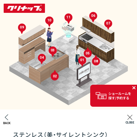
06
11
10
07
09
03
05
04
01
08
02
セレクトルーム
02
CLOSE
BACK
エントランス
ステンレス（美・サイレントシンク）
07
04