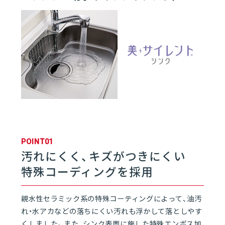
01
キッチン | rakuera
01
rakueraとは
06
02
キッチンレイアウト
03
ワークトップ
POINT01
汚れにくく、キズがつきにくい
04
シンク
特殊コーディングを採用
05
フロアキャビネット
親水性セラミック系の特殊コーティングによって、油汚
れ・水アカなどの落ちにくい汚れも浮かして落としやす
くしました。また、シンク表面に施した特殊エンボス加
06
レンジフード