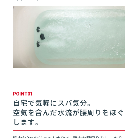
01
バスルーム | rakuvia
01
rakuviaとは
06
02
フロア
03
浴槽
POINT01
04
壁／天井
自宅で気軽にスパ気分。
空気を含んだ水流が腰周りをほぐ
05
ドア
します。
06
水栓／シャワー
強力な2つのジェット水流で、背中や腰周りをしっかり