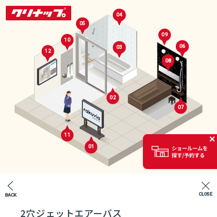
04
05
09
10
06
03
12
08
02
07
セレクトルーム
11
01
02
CLOSE
BACK
エントランス
2穴ジェットエアーバス
07
04