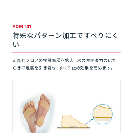
01
バスルーム | rakuvia
POINT01
特殊なパターン加工ですべりにく
01
rakuviaとは
06
い
02
フロア
足裏とフロアの接触面積を拡大。水の表面張力のはた
らきで足裏を引き寄せ、すべり止め効果を高めます。
03
浴槽
04
壁／天井
05
ドア
06
水栓／シャワー