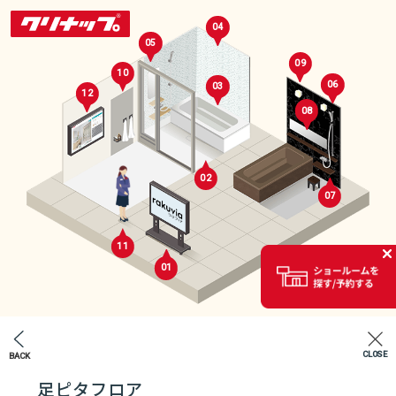
04
05
09
10
06
03
12
08
02
07
セレクトルーム
11
01
02
CLOSE
BACK
エントランス
足ピタフロア
07
04