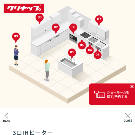
08
07
02
06
09
05
04
01
03
セレクトルーム
02
CLOSE
BACK
エントランス
3口IHヒーター
07
04