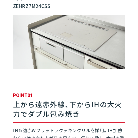
ZEHRZ7M24CSS
01
キッチン | セレクトルーム
01
水栓
06
02
食器洗い乾燥機
03
IHクッキングヒーター
POINT01
04
ガスコンロ
上から遠赤外線、下からIHの大火
力で
ダブル包み焼き
05
ハイブリッドコンロ
IH＆遠赤Wフラットラクッキングリルを採用。IH加熱
06
オーブンレンジ
ならではの立ち上がりの早さで一気に加熱し、食材の旨