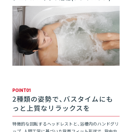
01
バスルーム | SELEVIA
01
SELEVIAとは
06
02
フロア
03
浴槽
POINT01
04
壁／天井
2種類の姿勢で、バスタイムにも
っと上質なリラックスを
05
ドア
特徴的な回転するヘッドレストと、浴槽内のハンドグリ
ップ、人間工学に基づいた背面フィット形状で、背中や
06
水栓／シャワー