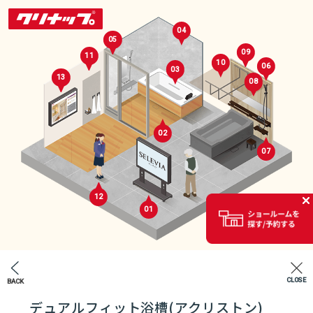
04
05
09
11
10
06
03
13
08
02
07
セレクトルーム
12
01
02
CLOSE
BACK
エントランス
デュアルフィット浴槽(アクリストン)
07
04