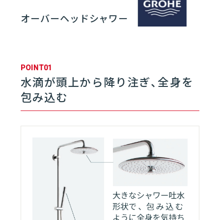
オーバーヘッドシャワー
01
バスルーム | SELEVIA
01
SELEVIAとは
06
POINT01
水滴が頭上から降り注ぎ、全身を
02
フロア
包み込む
03
浴槽
04
壁／天井
05
ドア
06
水栓／シャワー