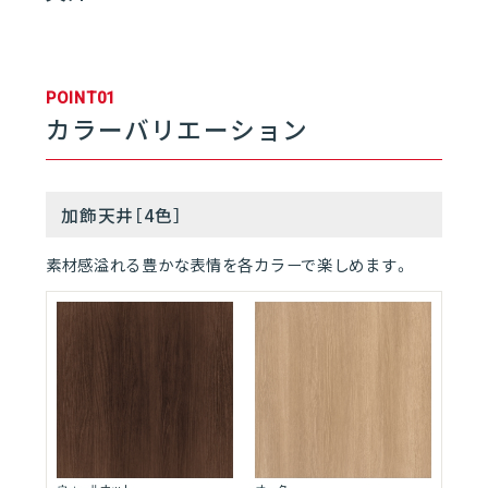
01
バスルーム | SELEVIA
POINT01
カラーバリエーション
01
SELEVIAとは
06
02
フロア
加飾天井［4色］
素材感溢れる豊かな表情を各カラーで楽しめます。
03
浴槽
04
壁／天井
05
ドア
06
水栓／シャワー