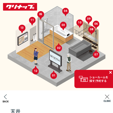
04
05
09
11
10
06
03
13
08
02
07
セレクトルーム
12
01
02
CLOSE
BACK
エントランス
天井
07
04