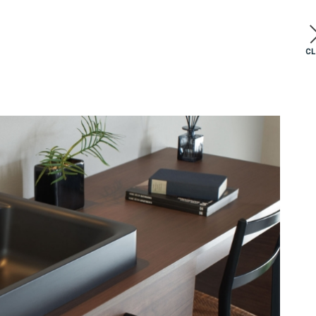
C
0
08