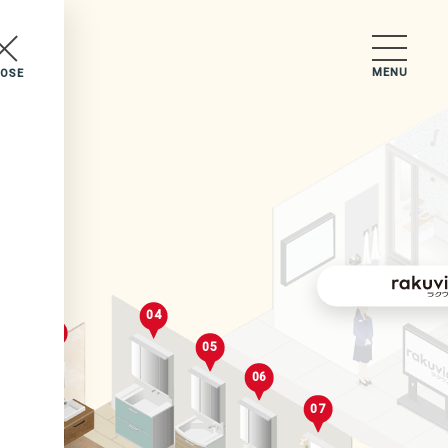
MENU
LOSE
セレクトルーム
04
03
05
2
06
07
02