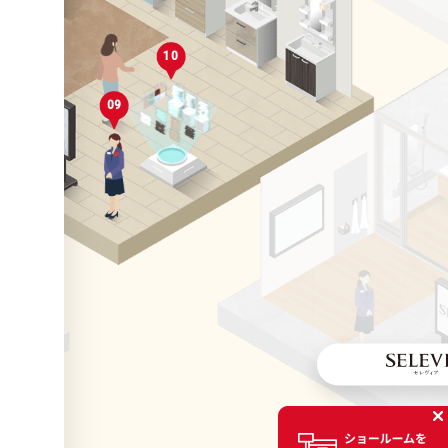
10
04
01
09
01
05
06