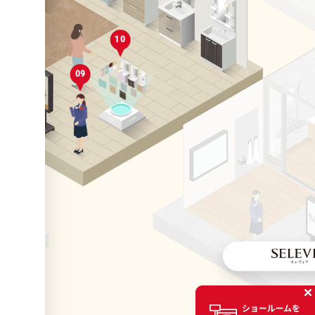
10
04
01
09
01
05
06