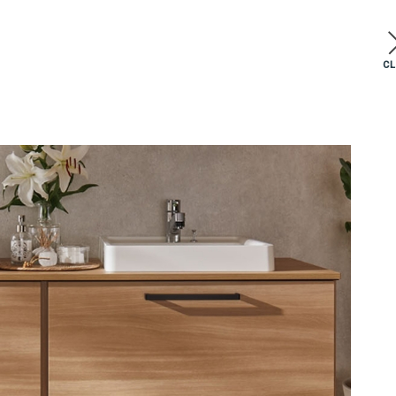
C
0
08