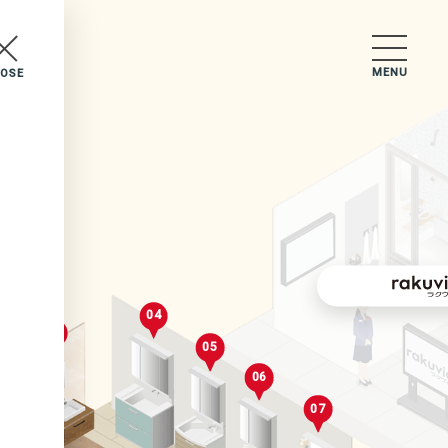
MENU
LOSE
セレクトルーム
04
03
05
2
06
07
02