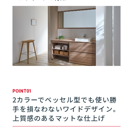
01
洗面化粧台
01
クリナップの洗面化粧台
06
02
ティアリス
03
エルヴィータ
POINT01
04
S
2カラーでベッセル型でも使い勝
手を損なわないワイドデザイン。
05
ファンシオ
上質感のあるマットな仕上げ
06
ラクトワ