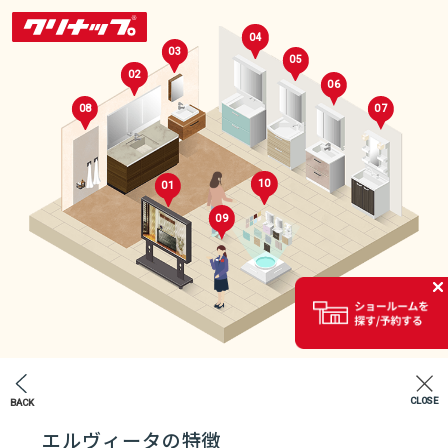
04
03
05
02
06
08
07
10
01
09
セレクトルーム
02
CLOSE
BACK
エントランス
エルヴィータの特徴
07
04