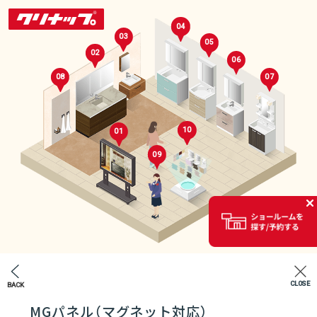
04
03
05
02
06
08
07
10
01
09
セレクトルーム
02
CLOSE
BACK
エントランス
MGパネル（マグネット対応）
07
04