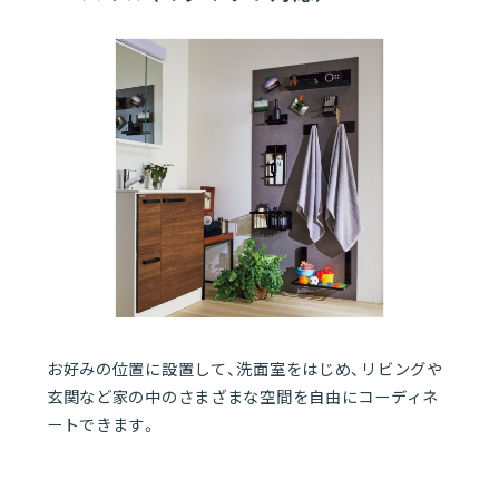
01
洗面化粧台
01
クリナップの洗面化粧台
06
02
ティアリス
03
エルヴィータ
04
S
お好みの位置に設置して、洗面室をはじめ、リビングや
玄関など家の中のさまざまな空間を自由にコーディネ
05
ファンシオ
ートできます。
06
ラクトワ