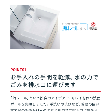
01
洗面化粧台
01
クリナップの洗面化粧台
06
02
ティアリス
03
エルヴィータ
POINT01
お手入れの手間を軽減。水の力で
04
S
ごみを排水口に運びます
05
ファンシオ
「流レール」という独自のアイデアで、キレイを保つ洗面
ボールを実現しました。手洗いや洗顔など、普段の使い
方で髪の毛や石けんの泡などを自然に排水口に集める
06
ラクトワ