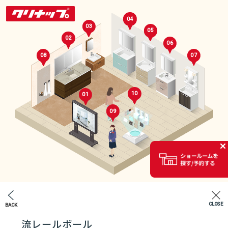
04
03
05
02
06
08
07
10
01
09
セレクトルーム
02
CLOSE
BACK
エントランス
流レールボール
07
04