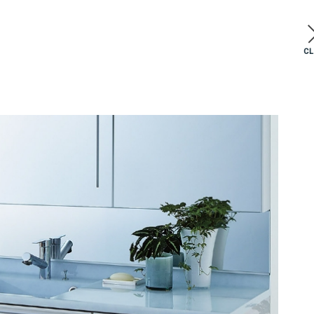
C
0
08