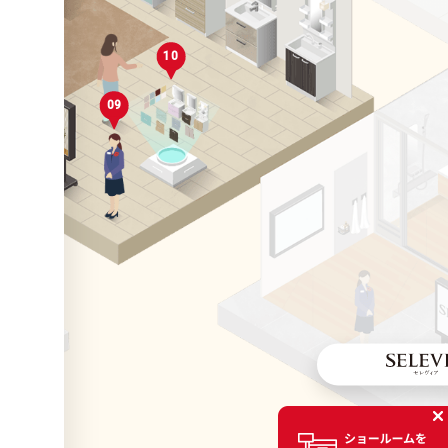
10
04
01
09
01
05
06