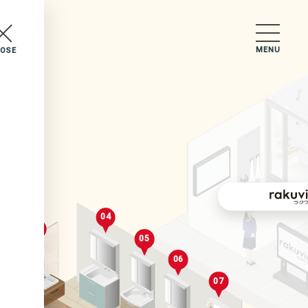
MENU
LOSE
セレクトルーム
04
03
05
2
06
07
02