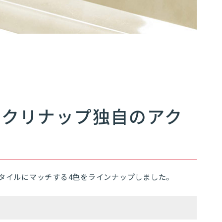
07
03
るクリナップ独自のアク
タイルにマッチする4色をラインナップしました。
エントランスへ戻る