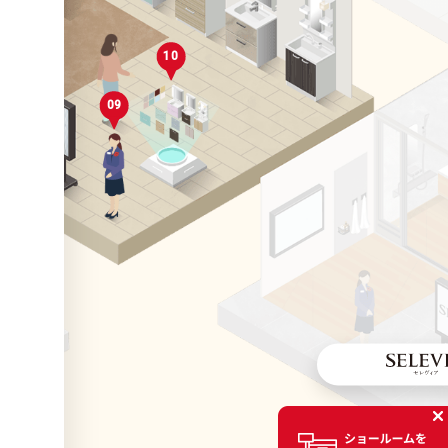
10
04
01
09
01
05
06