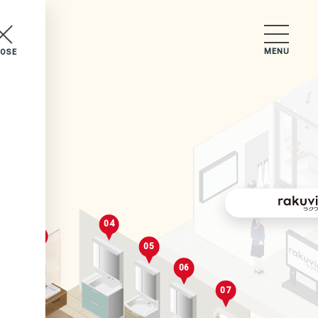
MENU
LOSE
セレクトルーム
04
03
05
2
06
07
02